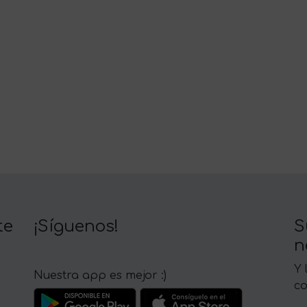
te
¡Síguenos!
S
n
Y 
Nuestra app es mejor :)
c