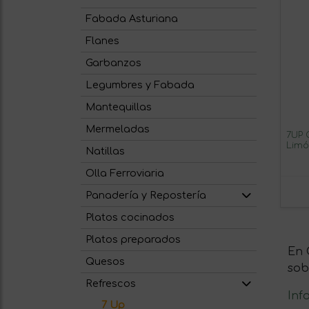
Fabada Asturiana
Flanes
Garbanzos
Legumbres y Fabada
Mantequillas
Mermeladas
7UP 
Limó
Natillas
330 m
Olla Ferroviaria
Panadería y Repostería
Platos cocinados
Platos preparados
En 
Quesos
sob
Refrescos
Inf
7 Up