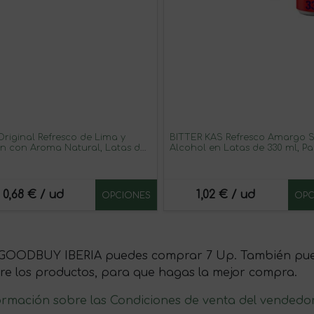
Original Refresco de Lima y
BITTER KAS Refresco Amargo S
n con Aroma Natural, Latas de
Alcohol en Latas de 330 ml, P
l, Pack de 24 (7,92 L)
24 (7,92 L) – Original o Sin Azúc
0,68 € / ud
1,02 € / ud
OPCIONES
OPC
GOODBUY IBERIA puedes comprar 7 Up. También puede
re los productos, para que hagas la mejor compra.
ormación sobre las Condiciones de venta del vendedo