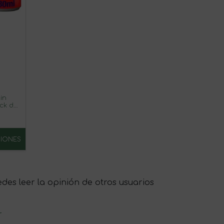
in
ack de
ar
IONES
s leer la opinión de otros usuarios
r