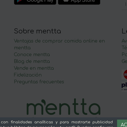
Sobre mentta
L
Ventajas de comprar comida online en
Av
mentta
Té
Conoce mentta
P
Blog de mentta
Ge
Vende en mentta
Fidelización
Preguntas frecuentes
 con finalidades analíticas y para mostrarte publicidad
AC
© 2026 mentta — Todos los derechos reservados