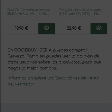
SMACH Cerveza Artesana
SMACH Cerveza Artesana
SILDA Amber Ale – 5,5%
SPI Doble IPA (DIPA) – 8%
Vol, 33 cl – Tostada con
Vol, 33 cl – Alta Intensidad,
Malta, Cacao y Café
Notas Tropicales y
Amargor Potente
19,90 €
22,90 €
En GOODBUY IBERIA puedes comprar
Cerveza. También puedes leer la opinión de
otros usuarios sobre los productos, para que
hagas la mejor compra.
Información sobre las Condiciones de venta
del vendedor