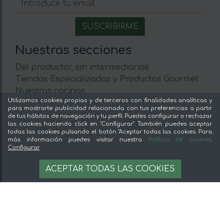
Nuestras secciones
Del productor, sin intermediarios
Tiendas Especializadas y Productos Gourmet
Nuestras cocinas
Utilizamos cookies propias y de terceros con finalidades analíticas y
Supermercado
para mostrarte publicidad relacionada con tus preferencias a partir
Ofertas y promociones
de tus hábitos de navegación y tu perfil. Puedes configurar o rechazar
las cookies haciendo click en "Configurar". También puedes aceptar
Recomienda y gana
todas las cookies pulsando el botón "Aceptar todas las cookies. Para
Descubre los alimentos
más información puedes visitar nuestra
Política de cookies
.
Configurar
Sobre mentta
ACEPTAR TODAS LAS COOKIES
Ventajas de comprar comida online en mentta
Conoce mentta
Blog de mentta
Vende en mentta