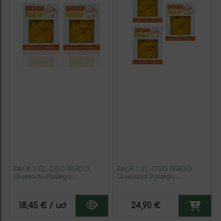
PACK 2 EL OSO PARDO
PACK 3 EL OSO PARDO
Quesada Pasiega
Quesada Pasiega
Tradicional 450g – Postre
Tradicional 450g – Postre
Típico de Cantabria,
Típico de Cantabria,
Textura Suave y Sabor
Textura Suave y Sabor
18,45 € / ud
24,90 €
Auténtico
Auténtico