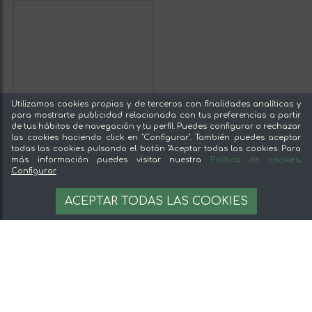
Utilizamos cookies propias y de terceros con finalidades analíticas y
para mostrarte publicidad relacionada con tus preferencias a partir
de tus hábitos de navegación y tu perfil. Puedes configurar o rechazar
las cookies haciendo click en "Configurar". También puedes aceptar
todas las cookies pulsando el botón "Aceptar todas las cookies. Para
más información puedes visitar nuestra
Política de cookies
.
Configurar
ACEPTAR TODAS LAS COOKIES