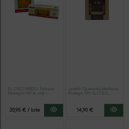
EL OSO PARDO: Sobaos
Joselín Quesada Mediana
Pasiegos IGP (6 uds) +
Pasiega SIN GLUTEN,
Quesada Pasiega
Envasada al Vacío en
Tradicional 450g – Recetas
Bandeja de Aluminio 500
Típicas de Cantabria,
gr
20,95 € / lote
14,90 €
Sabor y Textura Auténticos