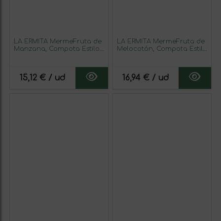
LA ERMITA MermeFruta de
LA ERMITA MermeFruta de
Manzana, Compota Estilo
Melocotón, Compota Estilo
Mermelada con 75% Fruta,
Mermelada con 70% Fruta,
Toque de Limón, Sin
Sabor Natural y Sin
Gluten ni Conservantes,
Conservantes, Tarro de
15,12 € / ud
16,94 € / ud
Tarro de Vidrio 275 g
Vidrio 275 g