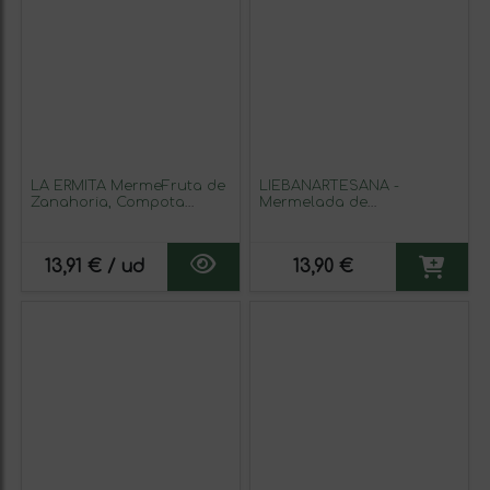
LA ERMITA MermeFruta de
LIEBANARTESANA -
Zanahoria, Compota
Mermelada de
Dulce con 65% Verdura,
Albaricoque 280 g |
Toque de Limón, Sin
Elaboración Artesanal y
Gluten ni Conservantes,
Natural | Producto
13,91 € / ud
13,90 €
Tarro de Vidrio 275 g
Cantabria | Pack 2
Unidades