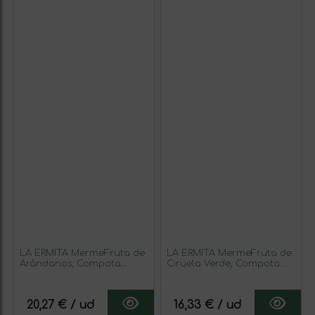
LA ERMITA MermeFruta de
LA ERMITA MermeFruta de
Arándanos, Compota
Ciruela Verde, Compota
Estilo Mermelada con 75%
Estilo Mermelada con 75%
Fruta, Bajo en Azúcar, Sin
Fruta, Sabor Fresco y
Gluten ni Conservantes,
Ácido, Sin Gluten ni
20,27 € / ud
16,33 € / ud
Tarro de Vidrio 275 g
Conservantes, Tarro de