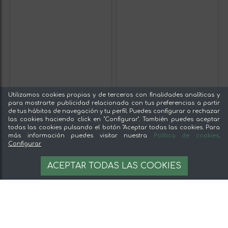
Utilizamos cookies propias y de terceros con finalidades analíticas y
para mostrarte publicidad relacionada con tus preferencias a partir
de tus hábitos de navegación y tu perfil. Puedes configurar o rechazar
las cookies haciendo click en "Configurar". También puedes aceptar
todas las cookies pulsando el botón "Aceptar todas las cookies. Para
LIEBANARTESANA -
LIEBANARTESANA -
más información puedes visitar nuestra
Política de cookies
.
Mermelada de Arandano
Mermelada de Ciruela
Configurar
de Cantabria 280 g |
Claudia 280 g |
Elaboración Artesanal y
Elaboración Artesanal y
Natural | Producto
Natural | Producto
ACEPTAR TODAS LAS COOKIES
15,90 €
13,90 €
Cantabria | Pack 2
Cantabria | Pack 2
Unidades
Unidades