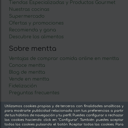
Tiendas Especializadas y Productos Gourmet
Nuestras cocinas
Supermercado
Ofertas y promociones
Recomienda y gana
Descubre los alimentos
Sobre mentta
Ventajas de comprar comida online en mentta
Conoce mentta
Blog de mentta
Vende en mentta
Fidelización
Preguntas frecuentes
Legal
Utilizamos cookies propias y de terceros con finalidades analíticas y
para mostrarte publicidad relacionada con tus preferencias a partir
Aviso legal
de tus hábitos de navegación y tu perfil. Puedes configurar o rechazar
las cookies haciendo click en "Configurar". También puedes aceptar
Términos y condiciones
todas las cookies pulsando el botón "Aceptar todas las cookies. Para