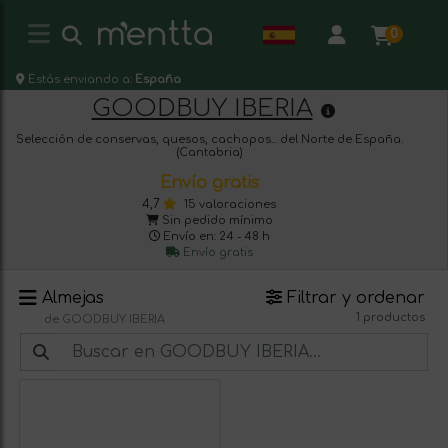
0
Estás enviando a:
España
GOODBUY IBERIA
Selección de conservas, quesos, cachopos... del Norte de España.
(Cantabria)
Envío gratis
4,7
15 valoraciones
Sin pedido mínimo
Envío en: 24 - 48 h
Envío gratis
Almejas
Filtrar y ordenar
1 productos
de GOODBUY IBERIA