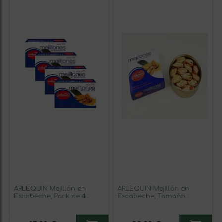
ARLEQUIN Mejillón en
ARLEQUIN Mejillón en
Escabeche, Pack de 4
Escabeche, Tamaño
Latas de 120 grs. y 13/18
Gigante, Pack de 4 Latas
Unds (480 grs. y 52/72
de 280 grs. y 10/14 Unds
Unds)
(1120 grs y 40/56 Unds)