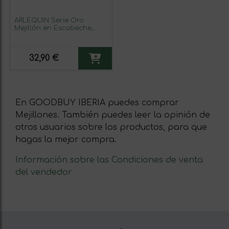
ARLEQUIN Serie Oro
Mejillón en Escabeche,
Pack de 4 Latas de 120 grs.
y 6/8 Unds (480 grs. y 24/32
Unds)
32,90 €
En GOODBUY IBERIA puedes comprar
Mejillones. También puedes leer la opinión de
otros usuarios sobre los productos, para que
hagas la mejor compra.
Información sobre las Condiciones de venta
del vendedor