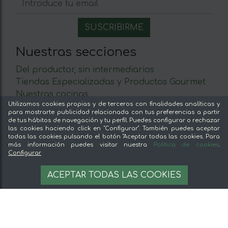
Nuestras secciones
Del productor, sin intermediarios
Tiendas Especializadas y Productos Gourmet
Nuestras cocinas
Utilizamos cookies propias y de terceros con finalidades analíticas y
Supermercado
para mostrarte publicidad relacionada con tus preferencias a partir
Ofertas y promociones
de tus hábitos de navegación y tu perfil. Puedes configurar o rechazar
las cookies haciendo click en "Configurar". También puedes aceptar
Recomienda y gana
todas las cookies pulsando el botón "Aceptar todas las cookies. Para
Descubre los alimentos
más información puedes visitar nuestra
Política de cookies
.
Configurar
Sobre mentta
ACEPTAR TODAS LAS COOKIES
Ventajas de comprar comida online en mentta
Conoce mentta
Blog de mentta
Vende en mentta