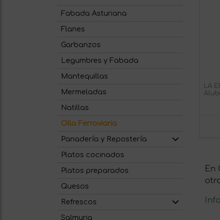
Fabada Asturiana
Flanes
Garbanzos
Legumbres y Fabada
Mantequillas
LA E
Mermeladas
Alubi
Nort
Natillas
Chor
Glut
Olla Ferroviaria
Vidri
Panadería y Repostería
Platos cocinados
En 
Platos preparados
otr
Quesos
Inf
Refrescos
Salmuria