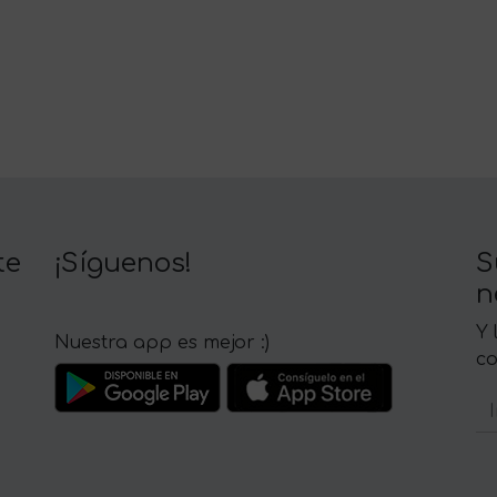
te
¡Síguenos!
S
n
Y 
Nuestra app es mejor :)
c