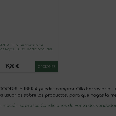
RMITA Olla Ferroviaria de
as Rojas, Guiso Tradicional del
e, Con Panceta, Morcilla y
izo, Receta Auténtica, Sin
en, Conserva Estéril en Tarro de
o, Listo para Calentar, 550g
19,90 €
OPCIONES
GOODBUY IBERIA puedes comprar Olla Ferroviaria. Ta
os usuarios sobre los productos, para que hagas la m
ormación sobre las Condiciones de venta del vendedo