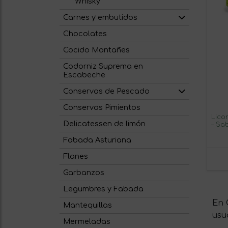
Whisky
Carnes y embutidos
Chocolates
Cocido Montañes
Codorniz Suprema en
Escabeche
Conservas de Pescado
Conservas Pimientos
Licor
Delicatessen de limón
– Sa
para
Fabada Asturiana
Flanes
Garbanzos
Legumbres y Fabada
En 
Mantequillas
usu
Mermeladas