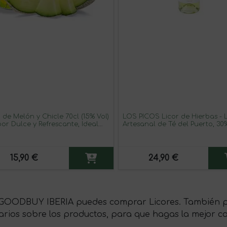
 de Melón y Chicle 70cl (15% Vol)
LOS PICOS Licor de Hierbas - 
bor Dulce y Refrescante, Ideal
Artesanal de Té del Puerto, 30%
 Fiestas. Elaborado en España
70 cl - Sabor Natural y Refres
de Cantabria
15,90 €
24,90 €
GOODBUY IBERIA puedes comprar Licores. También pue
arios sobre los productos, para que hagas la mejor c