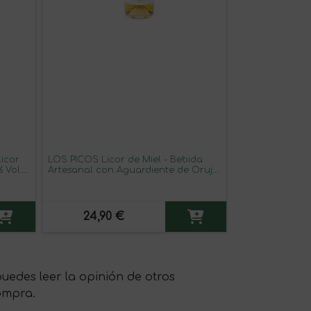
Licor
LOS PICOS Licor de Miel - Bebida
 Vol.,
Artesanal con Aguardiente de Orujo
cante
y Miel de Brezo, 30% Vol., 70 cl -
Natural, Sin Aditivos, Sabor Dulce y
Aromático
24,90 €
des leer la opinión de otros
ompra.