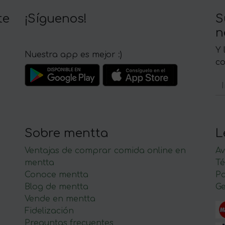
te
¡Síguenos!
S
n
Y 
Nuestra app es mejor :)
c
Sobre mentta
L
Ventajas de comprar comida online en
Av
mentta
Té
Conoce mentta
P
Blog de mentta
Ge
Vende en mentta
Fidelización
Preguntas frecuentes