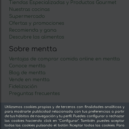
Tiendas Especializadas y Productos Gourmet
Nuestras cocinas
Supermercado
Ofertas y promociones
Recomienda y gana
Descubre los alimentos
Sobre mentta
Ventajas de comprar comida online en mentta
Conoce mentta
Blog de mentta
Vende en mentta
Fidelización
Preguntas frecuentes
Legal
Utilizamos cookies propias y de terceros con finalidades analíticas y
para mostrarte publicidad relacionada con tus preferencias a partir
Aviso legal
de tus hábitos de navegación y tu perfil. Puedes configurar o rechazar
las cookies haciendo click en "Configurar". También puedes aceptar
Términos y condiciones
todas las cookies pulsando el botón "Aceptar todas las cookies. Para