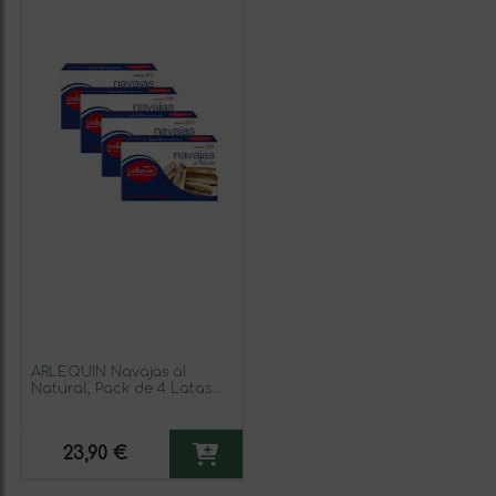
ARLEQUIN Navajas al
Natural, Pack de 4 Latas
de 120 grs. y 4/8 Unds (480
grs y 16/32 unds)
23,90 €