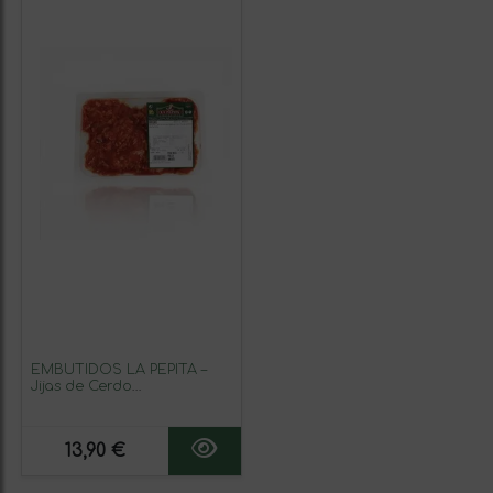
EMBUTIDOS LA PEPITA –
Jijas de Cerdo
Condimentadas|Formato
400 gr | Receta Tradicional
con Pimentón Dulce, Ajo y
13,90 €
Aceite de Oliva | Producto
Fresco Español