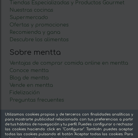
Tiendas Especializadas y Productos Gourmet
Nuestras cocinas
Supermercado
Ofertas y promociones
Recomienda y gana
Descubre los alimentos
Sobre mentta
Ventajas de comprar comida online en mentta
Conoce mentta
Blog de mentta
Vende en mentta
Fidelización
Preguntas frecuentes
Legal
Utilizamos cookies propias y de terceros con finalidades analíticas y
para mostrarte publicidad relacionada con tus preferencias a partir
Aviso legal
de tus hábitos de navegación y tu perfil. Puedes configurar o rechazar
las cookies haciendo click en "Configurar". También puedes aceptar
Términos y condiciones
todas las cookies pulsando el botón "Aceptar todas las cookies. Para