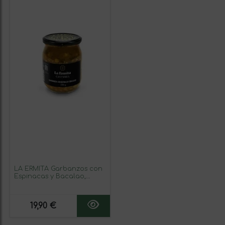
LA ERMITA Garbanzos con
Espinacas y Bacalao,
Potaje Tradicional
Cántabro, Receta
Auténtica, Sin Gluten,
19,90 €
Conserva Estéril en Tarro
de Vidrio, Listo para
Calentar, 550g