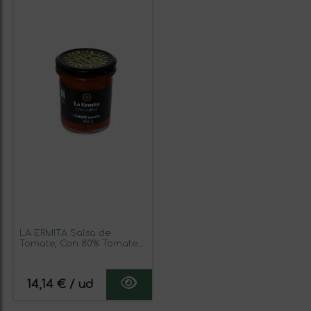
LA ERMITA Salsa de
Tomate, Con 80% Tomate
Natural, Cebolla, Ajo y
Aceite de Oliva, Sin
Conservantes ni Gluten,
14,14 € / ud
Tarro de Vidrio 300 g