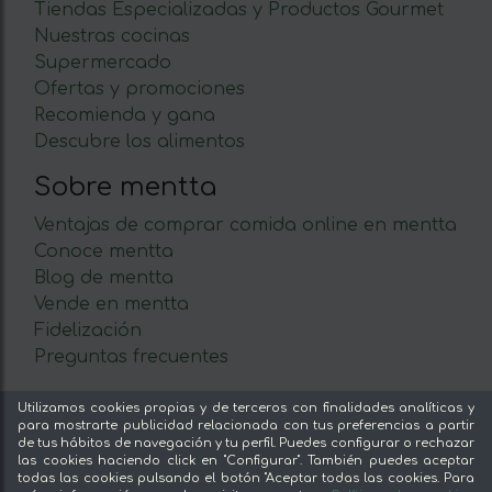
Tiendas Especializadas y Productos Gourmet
Nuestras cocinas
Supermercado
Ofertas y promociones
Recomienda y gana
Descubre los alimentos
Sobre mentta
Ventajas de comprar comida online en mentta
Conoce mentta
Blog de mentta
Vende en mentta
Fidelización
Preguntas frecuentes
Legal
Utilizamos cookies propias y de terceros con finalidades analíticas y
para mostrarte publicidad relacionada con tus preferencias a partir
Aviso legal
de tus hábitos de navegación y tu perfil. Puedes configurar o rechazar
las cookies haciendo click en "Configurar". También puedes aceptar
Términos y condiciones
todas las cookies pulsando el botón "Aceptar todas las cookies. Para