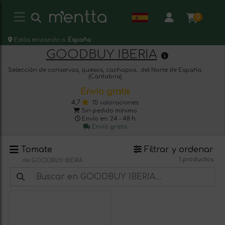
0
Estás enviando a:
España
GOODBUY IBERIA
Selección de conservas, quesos, cachopos... del Norte de España.
(Cantabria)
Envío gratis
4,7
15 valoraciones
Sin pedido mínimo
Envío en: 24 - 48 h
Envío gratis
Tomate
Filtrar y ordenar
1 productos
de GOODBUY IBERIA