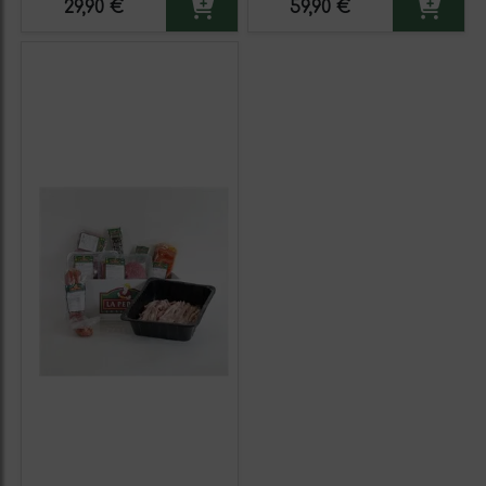
29,90 €
59,90 €
Morcilla arroz , 8 Chorizos
Chorizos rojos, 2 Morcillas
Rojos, 8 Salchichas
arroz, 10 Lonchas de
Blancas Cerdo
Bacon, 1,5 kg Costilla
Cerdo Adobada