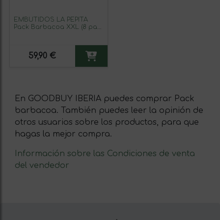
EMBUTIDOS LA PEPITA
Pack Barbacoa XXL (8 pax),
8 Hamburguesas
Mixta(vacuno/cerdo), 6
Chorizos Criollos, 8
59,90 €
Chorizos Rojos, 2 Morcillas
arroz, 1 kg de Panceta
fresca, 1,5 kg Costilla Cerdo
Adobada
En GOODBUY IBERIA puedes comprar Pack
barbacoa. También puedes leer la opinión de
otros usuarios sobre los productos, para que
hagas la mejor compra.
Información sobre las Condiciones de venta
del vendedor