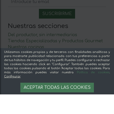
Nuestras secciones
Del productor, sin intermediarios
Tiendas Especializadas y Productos Gourmet
Nuestras cocinas
Utilizamos cookies propias y de terceros con finalidades analíticas y
Supermercado
para mostrarte publicidad relacionada con tus preferencias a partir
Ofertas y promociones
de tus hábitos de navegación y tu perfil. Puedes configurar o rechazar
las cookies haciendo click en "Configurar". También puedes aceptar
Recomienda y gana
todas las cookies pulsando el botón "Aceptar todas las cookies. Para
Descubre los alimentos
más información puedes visitar nuestra
Política de cookies
.
Configurar
Sobre mentta
ACEPTAR TODAS LAS COOKIES
Ventajas de comprar comida online en mentta
Conoce mentta
Blog de mentta
Vende en mentta