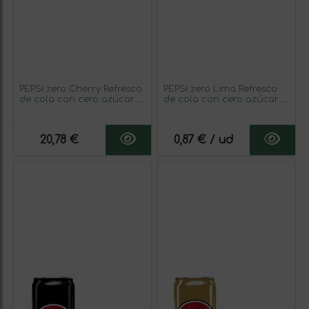
PEPSI zero Cherry Refresco
PEPSI zero Lima Refresco
de cola con cero azúcar y
de cola con cero azúcar y
cero calorías, pack de 24
cero calorías, pack de 24
latas de 330 ml, 7.92 litros
latas de 330 ml, 7.92 litros
en total (con o sin regalo)
en total (con o sin regalo)
20,78 €
0,87 € / ud