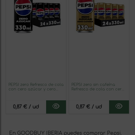
PEPSI zero Refresco de cola
PEPSI zero sin cafeína
con cero azúcar y cero
Refresco de cola con cero
calorías, pack de 24 latas
azúcar y cero calorías,
de 330 ml, 7.92 litros en
pack de 24 latas de 330 ml,
total (con o sin regalo)
7.92 litros en total (con o sin
0,87 € / ud
0,87 € / ud
regalo)
En GOODBUY IBERIA puedes comprar Pepsi.