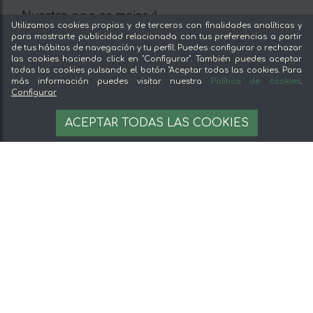
Nuestra app es mejor :)
Utilizamos cookies propias y de terceros con finalidades analíticas y
para mostrarte publicidad relacionada con tus preferencias a partir
de tus hábitos de navegación y tu perfil. Puedes configurar o rechazar
las cookies haciendo click en "Configurar". También puedes aceptar
todas las cookies pulsando el botón "Aceptar todas las cookies. Para
Suscríbete a nuestra
más información puedes visitar nuestra
Política de cookies
.
Configurar
newsletter
ACEPTAR TODAS LAS COOKIES
Y llévate 5% de descuento en tu primera
compra
Nuestras secciones
Del productor, sin intermediarios
Tiendas Especializadas y Productos Gourmet
Nuestras cocinas