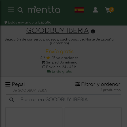
0
Estás enviando a:
España
GOODBUY IBERIA
Selección de conservas, quesos, cachopos... del Norte de España.
(Cantabria)
Envío gratis
4,7
15 valoraciones
Sin pedido mínimo
Envío en: 24 - 48 h
Envío gratis
Pepsi
Filtrar y ordenar
6 productos
de GOODBUY IBERIA