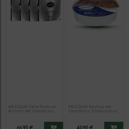
ARLEQUIN Serie Platinum
ARLEQUIN Anchoa del
Anchoa del Cantábrico,
Cantábrico, Elaborada en
Elaborada en Santoña, en
Santoña, en Aceite de
Aceite de Oliva, Pack 4
Oliva, Tarrina de 400 grs y
latas de 110 grs y 12 filetes
30 Filetes (Calibre 00)
66,90 €
40,90 €
(480 grs y 48 filetes)