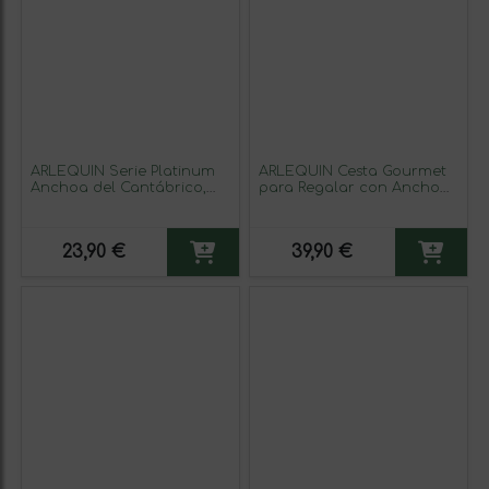
ARLEQUIN Serie Platinum
ARLEQUÍN Cesta Gourmet
Anchoa del Cantábrico,
para Regalar con Anchoas
Elaborada en Santoña, en
de Santoña, Bonito en
Aceite de Oliva, Lata de 110
Aceite de Oliva, Filetes de
grs y 12 filetes
Melva en Aceite de Oliva,
23,90 €
39,90 €
Pimientos de Isla y
Ventresca de Atún Claro
en Aceite de Oliva