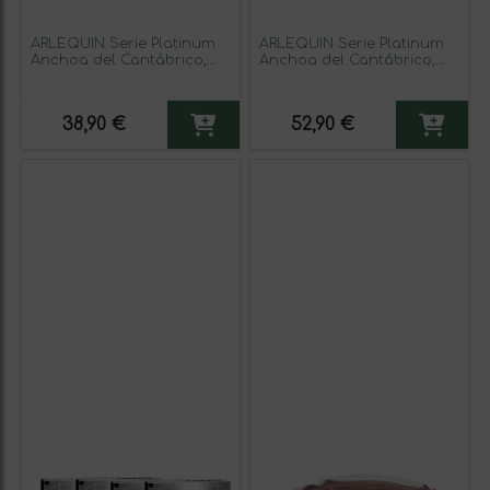
ARLEQUIN Serie Platinum
ARLEQUIN Serie Platinum
Anchoa del Cantábrico,
Anchoa del Cantábrico,
Elaborada en Santoña, en
Elaborada en Santoña, en
Aceite de Oliva, Pack 2
Aceite de Oliva, Pack 3
latas de 110 grs y 12 filetes
latas de 110 grs y 12 filetes
38,90 €
52,90 €
(220 grs y 24 filetes)
(330 grs y 36 filetes)