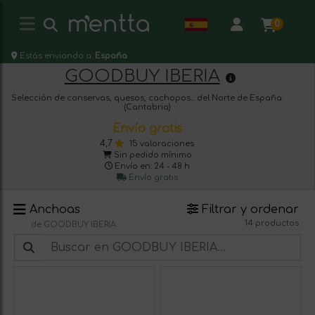
0
Estás enviando a:
España
GOODBUY IBERIA
Selección de conservas, quesos, cachopos... del Norte de España.
(Cantabria)
Envío gratis
4,7
15 valoraciones
Sin pedido mínimo
Envío en: 24 - 48 h
Envío gratis
Anchoas
Filtrar y ordenar
14 productos
de GOODBUY IBERIA