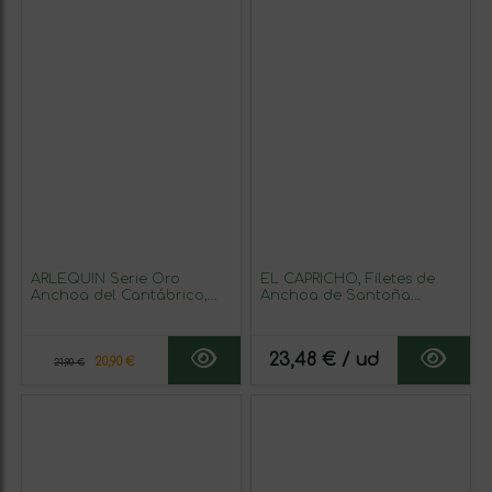
ARLEQUIN Serie Oro
EL CAPRICHO, Filetes de
Anchoa del Cantábrico,
Anchoa de Santoña
Elaborada en Santoña, en
Dingley M en Aceite de
Aceite de Oliva, lata de 90
Girasol Alto Oleico, 18
grs
Filetes, Peso: 95 g Neto, 50
23,48 € / ud
g Escurrido
20,90 €
21,90 €