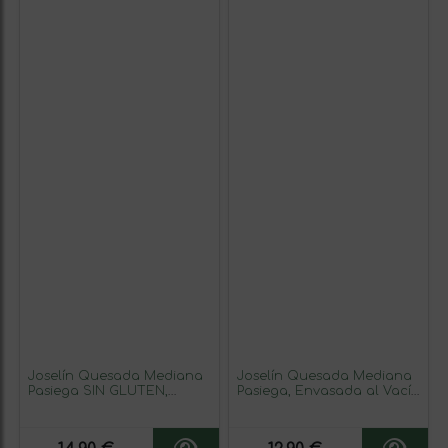
Joselín Quesada Mediana
Joselín Quesada Mediana
Pasiega SIN GLUTEN,
Pasiega, Envasada al Vacío
Envasada al Vacío en
en Bandeja de Aluminio
Bandeja de Aluminio 500
450 gr
gr