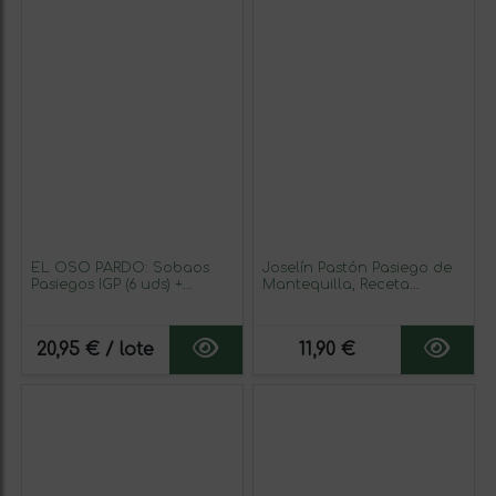
EL OSO PARDO: Sobaos
Joselín Pastón Pasiego de
Pasiegos IGP (6 uds) +
Mantequilla, Receta
Quesada Pasiega
Tradicional de pastas
Tradicional 450g – Recetas
pasiegas, 200 gr
Típicas de Cantabria,
20,95 € / lote
11,90 €
Sabor y Textura Auténticos