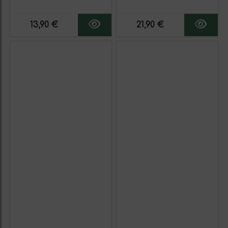
Postre Tradicional de
Tradicional de Cantabria,
Cantabria, Sabor
Bizcocho de Mantequilla, 6
Auténtico y Textura Suave
uds. Envasado Individual,
13,90 €
21,90 €
Tamaño XL, Caja 1 kg