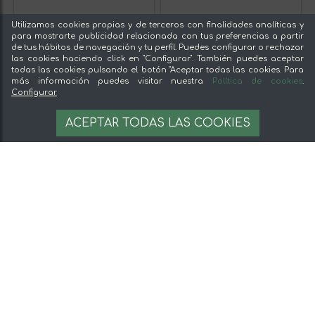
Utilizamos cookies propias y de terceros con finalidades analíticas y
para mostrarte publicidad relacionada con tus preferencias a partir
Joselín Quesada Mini
Joselín Sobao Mediano,
de tus hábitos de navegación y tu perfil. Puedes configurar o rechazar
Pasiega, Envasada al Vacío
Elaborado con Margarina,
las cookies haciendo click en "Configurar". También puedes aceptar
en Bandeja de Aluminio
Empaquetados en Papel
todas las cookies pulsando el botón "Aceptar todas las cookies. Para
150 gr
parafinado Paquete de 12
más información puedes visitar nuestra
Política de cookies
.
Sobaos (650 gr)
Configurar
8,90 €
14,90 €
ACEPTAR TODAS LAS COOKIES