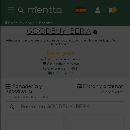
0
Estás enviando a:
España
GOODBUY IBERIA
Selección de conservas, quesos, cachopos... del Norte de España.
(Cantabria)
Envío gratis
4,7
15 valoraciones
Sin pedido mínimo
Envío en: 24 - 48 h
Envío gratis
Panadería y
Filtrar y ordenar
Repostería
26 productos
de GOODBUY IBERIA