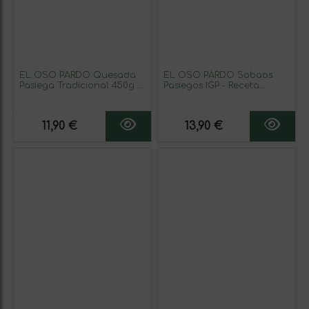
EL OSO PARDO Quesada
EL OSO PARDO Sobaos
Pasiega Tradicional 450g –
Pasiegos IGP - Receta
Postre Típico de Cantabria,
Tradicional de Cantabria,
Textura Suave y Sabor
Bizcocho de Mantequilla, 6
Auténtico
uds. Envasado Individual,
11,90 €
13,90 €
Tamaño Mediano, Caja
500 g.