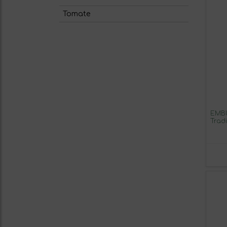
Tomate
EMBU
Trad
300 
y Mo
Vací
Espa