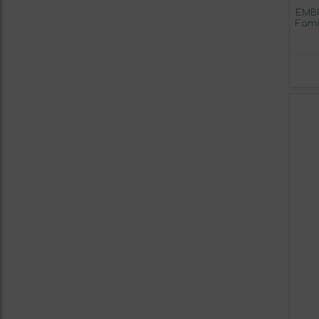
EMBU
Fami
Burge
Enva
Cons