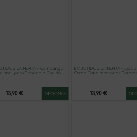
TIDOS LA PEPITA – Compango
EMBUTIDOS LA PEPITA – Jijas d
icional para Fabada o Cocido |
Cerdo Condimentadas|Format
Gr | 3 Porciones: Bacon, Chorizo
gr | Receta Tradicional con P
rcilla de Año | Envasado al
Dulce, Ajo y Aceite de Oliva |
o | Receta Asturiana | Hecho en
Producto Fresco Español
ña | Sabor Intenso y Artesanal
13,90 €
13,90 €
OPCIONES
OPC