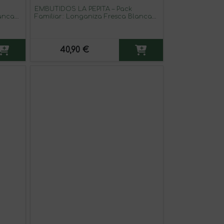
EMBUTIDOS LA PEPITA – Pack
lanca
Familiar: Longaniza Fresca Blanca
 uds.)
1,2 kg + Lomo Adobado de Cerdo
ectora
Español 1,2 kg | Envasado en
Atmósfera Protectora | Conservar 0–
4 ºC | Producto Español
40,90 €