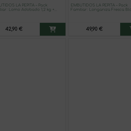
TIDOS LA PEPITA – Pack
EMBUTIDOS LA PEPITA – Pack
liar: Lomo Adobado 1,2 kg +
Familiar: Longaniza Fresca B
r Meat Mixta (10 uds.) |
1,2 kg + Burger Meat Vacuno (10
sado en Atmósfera Protectora |
| Envasado en Atmósfera Prot
ervar 0–4 ºC | Producto Español
| Conservar 0–4 ºC | Producto
Español
42,90 €
49,90 €