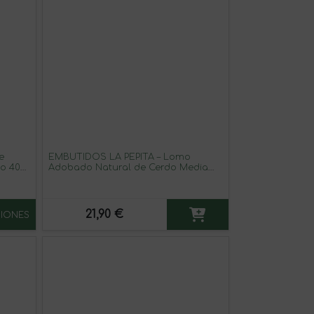
e
EMBUTIDOS LA PEPITA – Lomo
o 400
Adobado Natural de Cerdo Media
imentón
Pieza | Formato 1650 Gr | Receta
Tradicional con Pimentón, Ajo y
Hierbas Aromáticas | Producto
Español | Envasado al Vacío
21,90 €
IONES